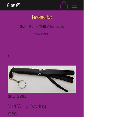
Goth, Punk, THE Alternative
01947 821955
SKU: 2892
Mini Whip Keyring
Price
£1.50