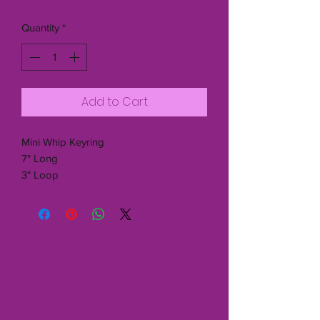
Quantity
*
Add to Cart
Mini Whip Keyring
7" Long
3" Loop